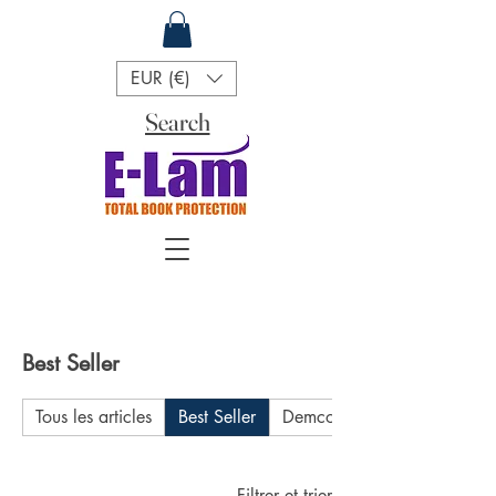
EUR (€)
Search
Best Seller
Tous les articles
Best Seller
Demco
Filtrer et trier