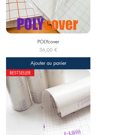
POLYcover
Prix
36,00 €
Ajouter au panier
BESTSELLER