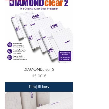
DIAMONDclear 2
Pris
45,00 €
Tilføj til kurv