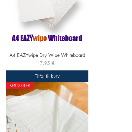
A4 EAZYwipe Dry Wipe Whiteboard
Pris
7,95 €
Tilføj til kurv
BESTSELLER