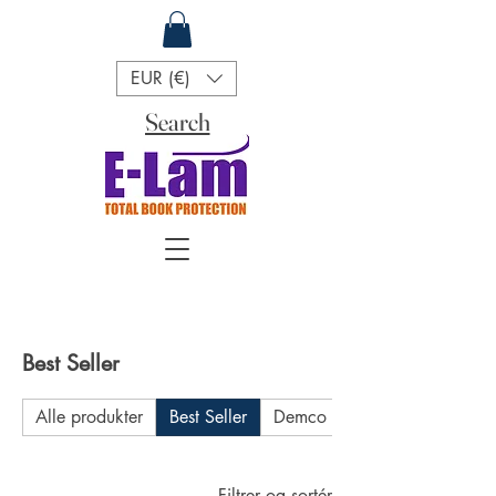
EUR (€)
Search
Best Seller
Alle produkter
Best Seller
Demco
EAZYlam Roll
Filtrer og sortér