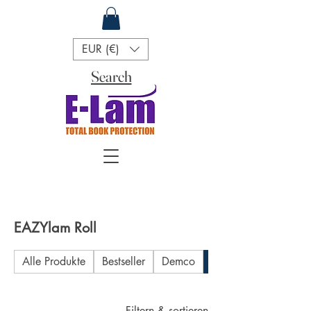
EUR (€)
Search
EAZYlam Roll
Alle Produkte
Bestseller
Demco
EAZYlam Roll
Filtern & sortieren