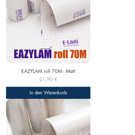
EAZYLAM roll 70M - Matt
Preis
21,90 €
In den Warenkorb