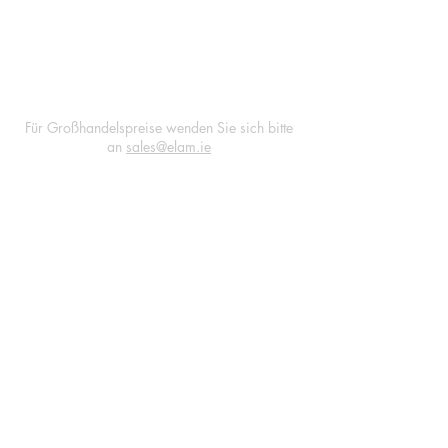
Mitglieder auch unterwegs darauf
zugreifen können.
Für Großhandelspreise wenden Sie sich bitte
an
sales@elam.ie
E-Lam Total Book Protection
Unit 36
Village Mills Enterprise Park
Rathnew
Co Wicklow
Irland
+35314475967
sales@elam.ie