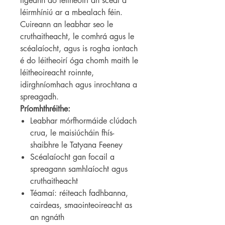
ligeann do léitheoirí an scéal a
léirmhíniú ar a mbealach féin.
Cuireann an leabhar seo le
cruthaitheacht, le comhrá agus le
scéalaíocht, agus is rogha iontach
é do léitheoirí óga chomh maith le
léitheoireacht roinnte,
idirghníomhach agus inrochtana a
spreagadh.
Príomhthréithe:
Leabhar mórfhormáide clúdach
crua, le maisiúcháin fhís-
shaibhre le Tatyana Feeney
Scéalaíocht gan focail a
spreagann samhlaíocht agus
cruthaitheacht
Téamaí: réiteach fadhbanna,
cairdeas, smaointeoireacht as
an ngnáth