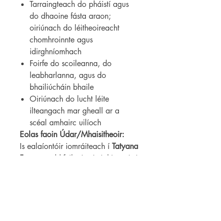
Tarraingteach do pháistí agus
do dhaoine fásta araon;
oiriúnach do léitheoireacht
chomhroinnte agus
idirghníomhach
Foirfe do scoileanna, do
leabharlanna, agus do
bhailiúcháin bhaile
Oiriúnach do lucht léite
ilteangach mar gheall ar a
scéal amhairc uilíoch
Eolas faoin Údar/Mhaisitheoir:
Is ealaíontóir iomráiteach í
Tatyana
Feeney
, a bhfuil cónaí uirthi anois i
mBaile Átha Troim ach a tógadh in
Chapel Hill, North Carolina. Tá
duaiseanna éagsúla bainte amach
aici dá cuid leabhar, lena n-
áirítear
Duais Leabhar Páistí