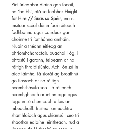
Pictiúrleabhar álainn gan focail,
nó ‘balbh’, atá sa leabhar
Height
for Hire // Suas sa Spéir
, ina n-
insítear scéal dúinn faoi réiteach
fadhbanna agus cairdeas gan
choinne trí íomhánna amháin.
Nuair a théann eitleog an
phríomhcharactair, buachaill óg. i
bhfostú i gcrann, teipeann ar na
réitigh thraidisiúnta. Ach, ón zú in
aice láimhe, tá sioráf ag breathnú
go fiosrach ar na réitigh
neamhshásúla seo. Tá réiteach
neamhghnách ar intinn aige agus
tagann sé chun cabhrú leis an
mbuachaill. Insítear an eachtra
shamhlaíoch agus shiamsúil seo trí
shaothar ealaíne léiritheach, rud a