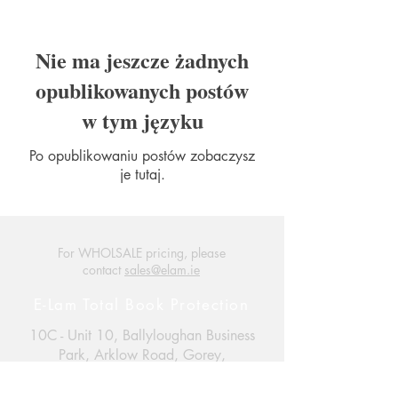
Nie ma jeszcze żadnych
opublikowanych postów
w tym języku
Po opublikowaniu postów zobaczysz
je tutaj.
For WHOLSALE pricing, please
contact
sales@elam.ie
E-Lam Total Book Protection
10C - Unit 10, Ballyloughan Business
Park, Arklow Road, Gorey,
County Wexford, Y25 P2X8
Ireland