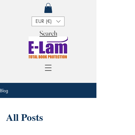
EUR (€)
Search
Blog
All Posts